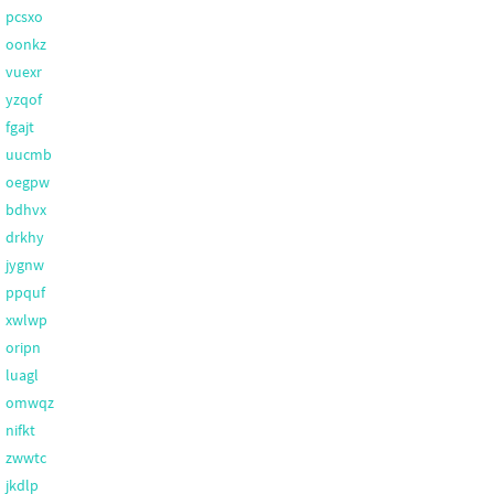
pcsxo
oonkz
vuexr
yzqof
fgajt
uucmb
oegpw
bdhvx
drkhy
jygnw
ppquf
xwlwp
oripn
luagl
omwqz
nifkt
zwwtc
jkdlp