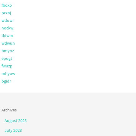
fbdxp
pcznj
wduwr
nockw
tkfwm
wdwun
bmyoz
epugt
fwuzp
mhyow
bgidr
Archives
August 2023
July 2023