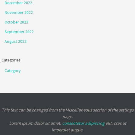
December 2022
November 2022
October 2022
September 2022
August 2022
Categories
Category
This text can be changed from the Miscellaneous section of the settings
page.
Lorem ipsum
dolor sit amet,
consectetur adipiscing
elit, cras ut
imperdiet augue.