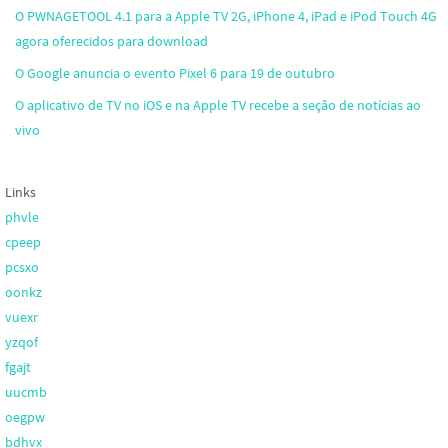
O PWNAGETOOL 4.1 para a Apple TV 2G, iPhone 4, iPad e iPod Touch 4G
agora oferecidos para download
O Google anuncia o evento Pixel 6 para 19 de outubro
O aplicativo de TV no iOS e na Apple TV recebe a seção de notícias ao
vivo
Links
phvle
cpeep
pcsxo
oonkz
vuexr
yzqof
fgajt
uucmb
oegpw
bdhvx