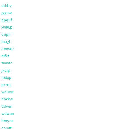
drkhy
jygnw
ppquf
xwlwp
oripn
luagl
omwqz
nifkt
zwwtc
jkdlp
fbdxp
pcznj
wduwr
nockw
tkfwm
wdwun
bmyoz
epugt